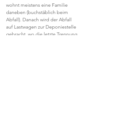
wohnt meistens eine Familie
daneben (buchstäblich beim
Abfall). Danach wird der Abfall
auf Lastwagen zur Deponiestelle
gebracht, wo die letzte Trennung
erfolgt.
Der kleine Spengler beim Bau