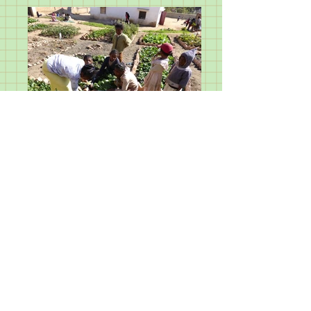
Webmaster KW-Software AG, CH-5314