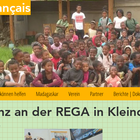
ançais
 können helfen
Madagaskar
Verein
Partner
Berichte | Do
nz an der REGA in Klein
e