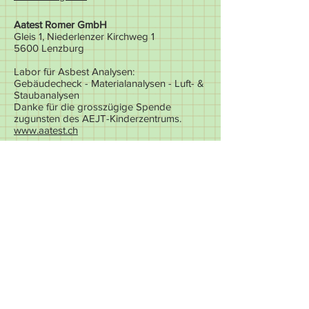
Aatest Romer GmbH
Gleis 1, Niederlenzer Kirchweg 1
5600 Lenzburg
Labor für Asbest Analysen:
Gebäudecheck - Materialanalysen - Luft- &
Staubanalysen
Danke für die grosszügige Spende
zugunsten des AEJT-Kinderzentrums.
www.aatest.ch
rukka AG
Wiesenstrasse 1
9327 Trübach
100 Regenjacken und Regenhosen für die
AEJT-Kinder als Geschenk. Herzlichen
Dank auch im Namen des Kinderzentrums.
rukka.ch
Schulmaterial Peter AG
5027 Herznach
Diverses Schulmaterial
Trisa AG